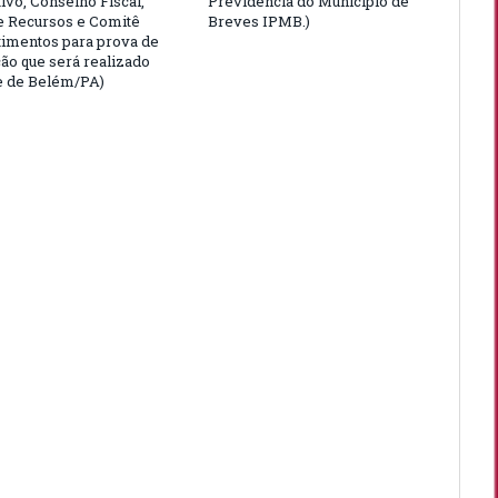
ivo, Conselho Fiscal,
Previdência do Município de
e Recursos e Comitê
Breves IPMB.)
timentos para prova de
ção que será realizado
e de Belém/PA)