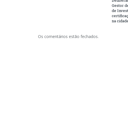
Deliberat
Gestor d
de Inves
certifica
na cidad
Os comentários estão fechados.