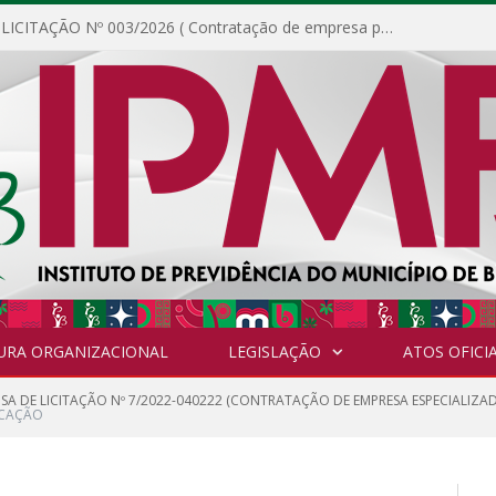
DISPENSA DE LICITAÇÃO Nº 003/2026 ( Contratação de empresa para fornecimento de gêneros alimentícios não perecíveis, materiais de expediente, descartáveis, copa e cozinha, para análise e posterior publicação.)
URA ORGANIZACIONAL
LEGISLAÇÃO
ATOS OFICIA
NSA DE LICITAÇÃO Nº 7/2022-040222 (CONTRATAÇÃO DE EMPRESA ESPECIALIZA
ICAÇÃO