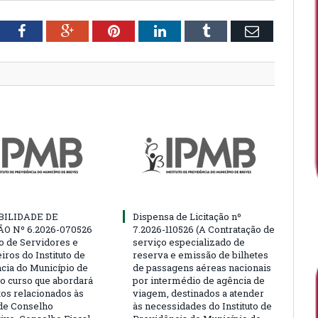
tter
Facebook
Google+
Pinterest
LinkedIn
Tumblr
Email
BILIDADE DE
Dispensa de Licitação nº
ÃO Nº 6.2026-070526
7.2026-110526 (A Contratação de
ão de Servidores e
serviço especializado de
ros do Instituto de
reserva e emissão de bilhetes
cia do Município de
de passagens aéreas nacionais
o curso que abordará
por intermédio de agência de
tos relacionados às
viagem, destinados a atender
de Conselho
às necessidades do Instituto de