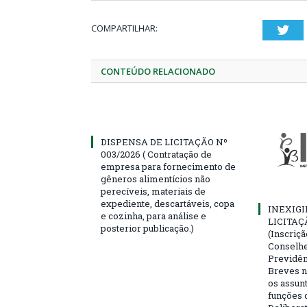
COMPARTILHAR:
Twi
CONTEÚDO RELACIONADO
DISPENSA DE LICITAÇÃO Nº
003/2026 ( Contratação de
empresa para fornecimento de
gêneros alimentícios não
perecíveis, materiais de
expediente, descartáveis, copa
INEXIGI
e cozinha, para análise e
LICITAÇ
posterior publicação.)
(Inscriç
Conselhei
Previdên
Breves n
os assun
funções 