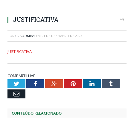
JUSTIFICATIVA
0
POR
CR2-ADMIN5
EM
21 DE DEZEMBRO DE 2023
JUSTIFICATIVA
COMPARTILHAR:
Twitter
Facebook
Google+
Pinterest
LinkedIn
Tumblr
Email
CONTEÚDO RELACIONADO