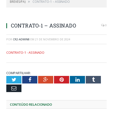
»
BREVES/PA)
CONTRATO-1 – ASSINADO
CONTRATO-1 – ASSINADO
0
POR
CR2-ADMIN8
EM
21 DE NOVEMBRO DE 2024
CONTRATO-1 - ASSINADO
COMPARTILHAR:
Twitter
Facebook
Google+
Pinterest
LinkedIn
Tumblr
Email
CONTEÚDO RELACIONADO