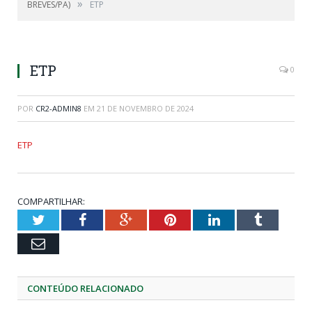
»
BREVES/PA)
ETP
ETP
0
POR
CR2-ADMIN8
EM
21 DE NOVEMBRO DE 2024
ETP
COMPARTILHAR:
Twitter
Facebook
Google+
Pinterest
LinkedIn
Tumblr
Email
CONTEÚDO RELACIONADO