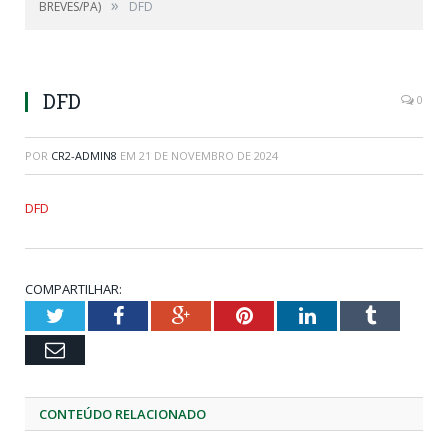
»
BREVES/PA)
DFD
DFD
0
POR
CR2-ADMIN8
EM
21 DE NOVEMBRO DE 2024
DFD
COMPARTILHAR:
Twitter
Facebook
Google+
Pinterest
LinkedIn
Tumblr
Email
CONTEÚDO RELACIONADO