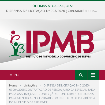
ÚLTIMAS ATUALIZAÇÕES:
DISPENSA DE LICITAÇÃO Nº 003/2026 ( Contratação de empresa para fornecimento de gêneros alimentícios não perecíveis, materiais de expediente, descartáveis, copa e cozinha, para análise e posterior publicação.)
MENU
»
»
Home
Licitações
DISPENSA DE LICITAÇÃO Nº 7.2025-
07004/2025(CONTRATAÇÃO DE PESSOA JURÍDICA ESPECIALIZADA
PARA OS SERVIÇOS DE CONFECÇÃO DE UNIFORMES FUNCIONAIS
PARA ATENDER AS NECESSIDADES DO INSTITUTO DE PREVIDÊNCIA
DO MUNICÍPIO DE BREVES-PA)