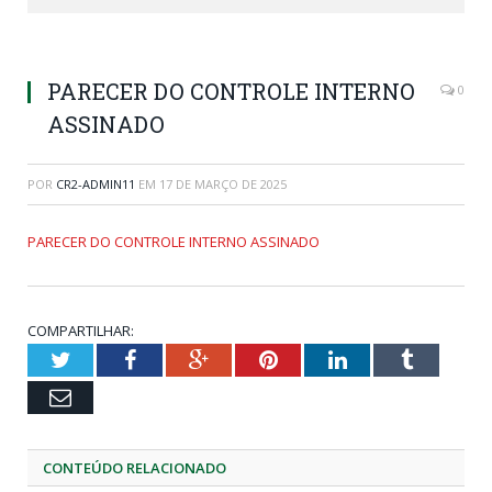
PARECER DO CONTROLE INTERNO
0
ASSINADO
POR
CR2-ADMIN11
EM
17 DE MARÇO DE 2025
PARECER DO CONTROLE INTERNO ASSINADO
COMPARTILHAR:
Twitter
Facebook
Google+
Pinterest
LinkedIn
Tumblr
Email
CONTEÚDO RELACIONADO