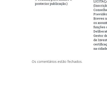
LICITAÇ
posterior publicação.)
(Inscriç
Conselhei
Previdên
Breves n
os assun
funções 
Deliberat
Gestor d
de Inves
certifica
na cidad
Os comentários estão fechados.