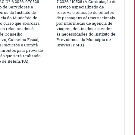
ÃO Nº 6.2026-070526
7.2026-110526 (A Contratação de
ão de Servidores e
serviço especializado de
ros do Instituto de
reserva e emissão de bilhetes
cia do Município de
de passagens aéreas nacionais
o curso que abordará
por intermédio de agência de
tos relacionados às
viagem, destinados a atender
de Conselho
às necessidades do Instituto de
ivo, Conselho Fiscal,
Previdência do Município de
e Recursos e Comitê
Breves IPMB.)
timentos para prova de
ção que será realizado
e de Belém/PA)