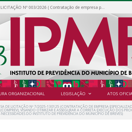
DISPENSA DE LICITAÇÃO Nº 003/2026 ( Contratação de empresa para fornecimento de gêneros alimentícios não perecíveis, materiais de expediente, descartáveis, copa e cozinha, para análise e posterior publicação.)
URA ORGANIZACIONAL
LEGISLAÇÃO
ATOS OFICIA
NSA DE LICITAÇÃO Nº 7/2025-130125 (CONTRATAÇÃO DE EMPRESA ESPECIALIZA
(COMPREV), VISANDO OTIMIZAR E ASSEGURAR A CORRETA EXECUÇÃO DOS PROC
S NECESSIDADES DO INSTITUTO DE PREVIDÊNCIA DO MUNICÍPIO DE BREVES)