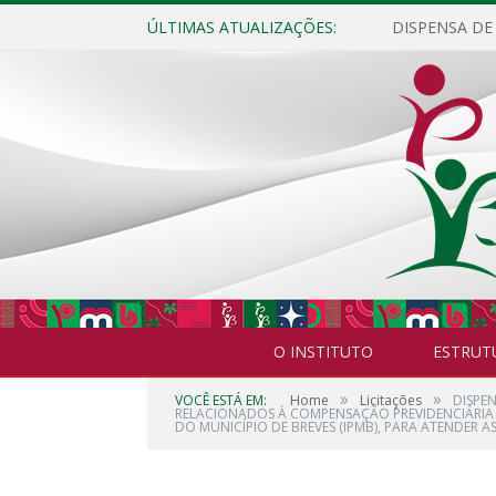
ÚLTIMAS ATUALIZAÇÕES:
O INSTITUTO
ESTRUT
»
»
VOCÊ ESTÁ EM:
Home
Licitações
DISPE
RELACIONADOS À COMPENSAÇÃO PREVIDENCIÁRIA 
DO MUNICÍPIO DE BREVES (IPMB), PARA ATENDER A