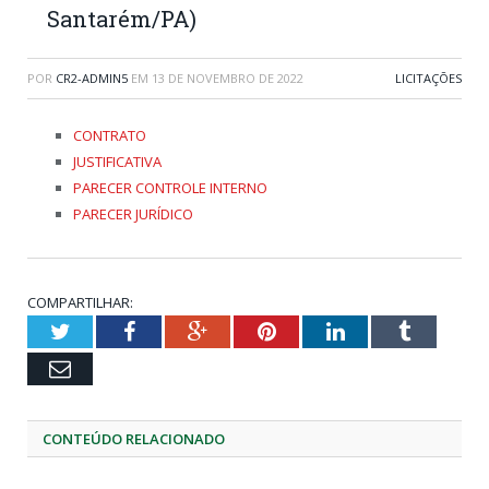
Santarém/PA)
POR
CR2-ADMIN5
EM
13 DE NOVEMBRO DE 2022
LICITAÇÕES
CONTRATO
JUSTIFICATIVA
PARECER CONTROLE INTERNO
PARECER JURÍDICO
COMPARTILHAR:
Twitter
Facebook
Google+
Pinterest
LinkedIn
Tumblr
Email
CONTEÚDO RELACIONADO