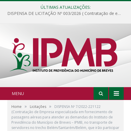
ÚLTIMAS ATUALIZAÇÕES:
DISPENSA DE LICITAÇÃO Nº 003/2026 ( Contratação de empresa para fornecimento de gêneros alimentícios não perecíveis, materiais de expediente, descartáveis, copa e cozinha, para análise e posterior publicação.)
MENU
»
»
Home
Licitações
DISPENSA Nº 7/2022-221122
(Contratação de Empresa especializada em fornecimento de
passagens aéreas para atender as demandas do Instituto de
Previdência do Município de Breves – IPMB, no transporte de
servidores no trecho Belém/Santarém/Belém, que irão participar