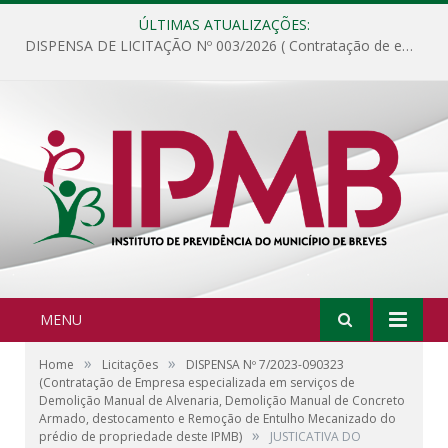
ÚLTIMAS ATUALIZAÇÕES:
DISPENSA DE LICITAÇÃO Nº 003/2026 ( Contratação de empresa para fornecimento de gêneros alimentícios não perecíveis, materiais de expediente, descartáveis, copa e cozinha, para análise e posterior publicação.)
MENU
»
»
Home
Licitações
DISPENSA Nº 7/2023-090323
(Contratação de Empresa especializada em serviços de
Demolição Manual de Alvenaria, Demolição Manual de Concreto
Armado, destocamento e Remoção de Entulho Mecanizado do
»
prédio de propriedade deste IPMB)
JUSTICATIVA DO