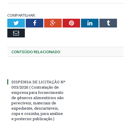
COMPARTILHAR:
Twitter
Facebook
Google+
Pinterest
LinkedIn
Tumblr
Email
CONTEÚDO RELACIONADO
DISPENSA DE LICITAÇÃO Nº
003/2026 ( Contratação de
empresa para fornecimento
de gêneros alimentícios não
perecíveis, materiais de
expediente, descartáveis,
copa e cozinha, para análise
e posterior publicação.)