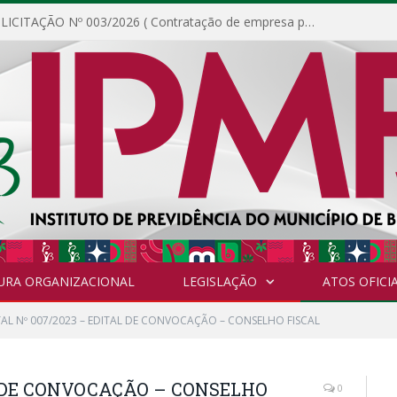
DISPENSA DE LICITAÇÃO Nº 003/2026 ( Contratação de empresa para fornecimento de gêneros alimentícios não perecíveis, materiais de expediente, descartáveis, copa e cozinha, para análise e posterior publicação.)
URA ORGANIZACIONAL
LEGISLAÇÃO
ATOS OFICIA
TAL Nº 007/2023 – EDITAL DE CONVOCAÇÃO – CONSELHO FISCAL
AL DE CONVOCAÇÃO – CONSELHO
0