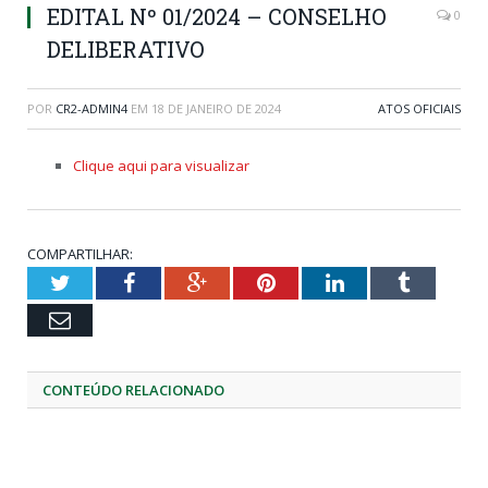
EDITAL Nº 01/2024 – CONSELHO
0
DELIBERATIVO
POR
CR2-ADMIN4
EM
18 DE JANEIRO DE 2024
ATOS OFICIAIS
Clique aqui para visualizar
COMPARTILHAR:
Twitter
Facebook
Google+
Pinterest
LinkedIn
Tumblr
Email
CONTEÚDO RELACIONADO