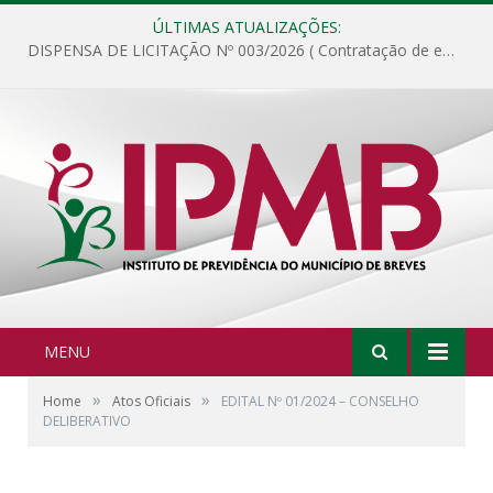
ÚLTIMAS ATUALIZAÇÕES:
DISPENSA DE LICITAÇÃO Nº 003/2026 ( Contratação de empresa para fornecimento de gêneros alimentícios não perecíveis, materiais de expediente, descartáveis, copa e cozinha, para análise e posterior publicação.)
MENU
»
»
Home
Atos Oficiais
EDITAL Nº 01/2024 – CONSELHO
DELIBERATIVO