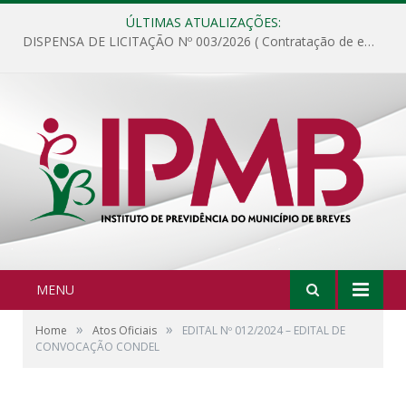
ÚLTIMAS ATUALIZAÇÕES:
DISPENSA DE LICITAÇÃO Nº 003/2026 ( Contratação de empresa para fornecimento de gêneros alimentícios não perecíveis, materiais de expediente, descartáveis, copa e cozinha, para análise e posterior publicação.)
MENU
»
»
Home
Atos Oficiais
EDITAL Nº 012/2024 – EDITAL DE
CONVOCAÇÃO CONDEL