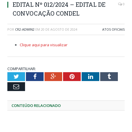
EDITAL Nº 012/2024 – EDITAL DE
0
CONVOCAÇÃO CONDEL
POR
CR2-ADMIN2
EM
20 DE AGOSTO DE 2024
ATOS OFICIAIS
Clique aqui para visualizar
COMPARTILHAR:
Twitter
Facebook
Google+
Pinterest
LinkedIn
Tumblr
Email
CONTEÚDO RELACIONADO