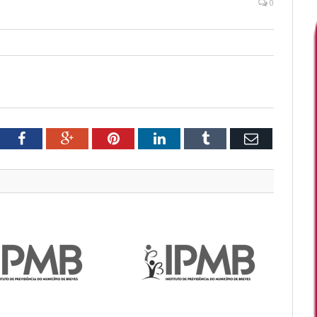
0
tter
Facebook
Google+
Pinterest
LinkedIn
Tumblr
Email