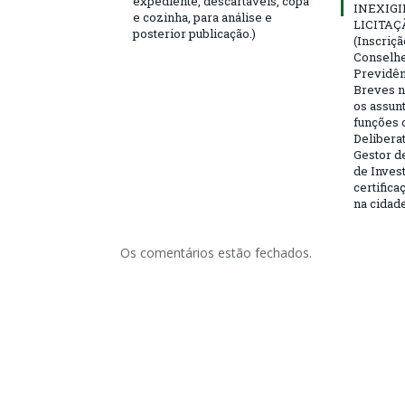
expediente, descartáveis, copa
INEXIGI
e cozinha, para análise e
LICITAÇ
posterior publicação.)
(Inscriç
Conselhei
Previdên
Breves n
os assun
funções 
Deliberat
Gestor d
de Inves
certifica
na cidad
Os comentários estão fechados.