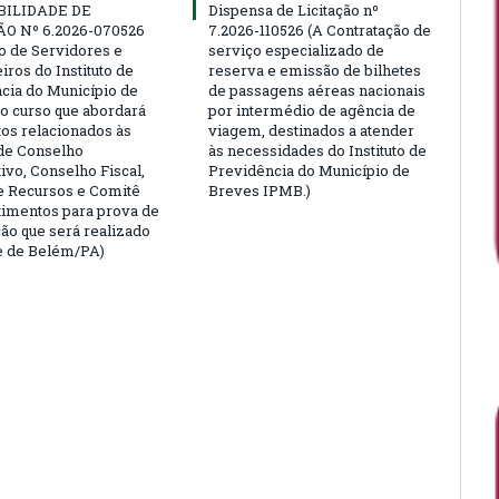
BILIDADE DE
Dispensa de Licitação nº
ÃO Nº 6.2026-070526
7.2026-110526 (A Contratação de
ão de Servidores e
serviço especializado de
ros do Instituto de
reserva e emissão de bilhetes
cia do Município de
de passagens aéreas nacionais
o curso que abordará
por intermédio de agência de
tos relacionados às
viagem, destinados a atender
de Conselho
às necessidades do Instituto de
ivo, Conselho Fiscal,
Previdência do Município de
e Recursos e Comitê
Breves IPMB.)
timentos para prova de
ção que será realizado
e de Belém/PA)