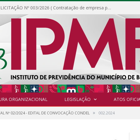
DISPENSA DE LICITAÇÃO Nº 003/2026 ( Contratação de empresa para fornecimento de gêneros alimentícios não perecíveis, materiais de expediente, descartáveis, copa e cozinha, para análise e posterior publicação.)
URA ORGANIZACIONAL
LEGISLAÇÃO
ATOS OFICIA
»
TAL Nº 02/2024 - EDITAL DE CONVOCAÇÃO CONDEL
002.2024