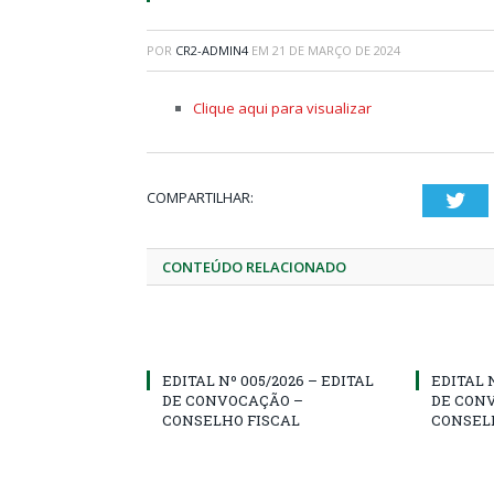
POR
CR2-ADMIN4
EM
21 DE MARÇO DE 2024
Clique aqui para visualizar
COMPARTILHAR:
Twi
CONTEÚDO RELACIONADO
EDITAL Nº 005/2026 – EDITAL
EDITAL 
DE CONVOCAÇÃO –
DE CON
CONSELHO FISCAL
CONSEL