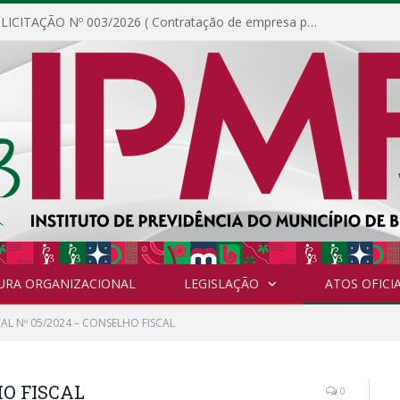
DISPENSA DE LICITAÇÃO Nº 003/2026 ( Contratação de empresa para fornecimento de gêneros alimentícios não perecíveis, materiais de expediente, descartáveis, copa e cozinha, para análise e posterior publicação.)
URA ORGANIZACIONAL
LEGISLAÇÃO
ATOS OFICIA
TAL Nº 05/2024 – CONSELHO FISCAL
HO FISCAL
0