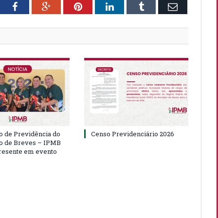
tter
Facebook
Google+
Pinterest
LinkedIn
Tumblr
Email
to de Previdência do
Censo Previdenciário 2026
o de Breves – IPMB
resente em evento