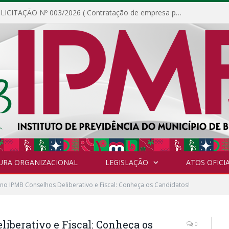
DISPENSA DE LICITAÇÃO Nº 003/2026 ( Contratação de empresa para fornecimento de gêneros alimentícios não perecíveis, materiais de expediente, descartáveis, copa e cozinha, para análise e posterior publicação.)
URA ORGANIZACIONAL
LEGISLAÇÃO
ATOS OFICIA
 no IPMB Conselhos Deliberativo e Fiscal: Conheça os Candidatos!
liberativo e Fiscal: Conheça os
0