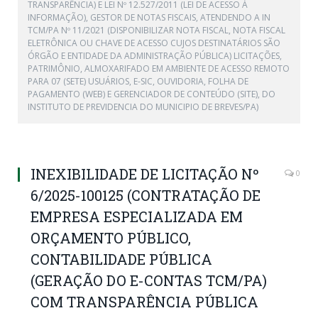
TRANSPARÊNCIA) E LEI Nº 12.527/2011 (LEI DE ACESSO À
INFORMAÇÃO), GESTOR DE NOTAS FISCAIS, ATENDENDO A IN
TCM/PA Nº 11/2021 (DISPONIBILIZAR NOTA FISCAL, NOTA FISCAL
ELETRÔNICA OU CHAVE DE ACESSO CUJOS DESTINATÁRIOS SÃO
ÓRGÃO E ENTIDADE DA ADMINISTRAÇÃO PÚBLICA) LICITAÇÕES,
PATRIMÔNIO, ALMOXARIFADO EM AMBIENTE DE ACESSO REMOTO
PARA 07 (SETE) USUÁRIOS, E-SIC, OUVIDORIA, FOLHA DE
PAGAMENTO (WEB) E GERENCIADOR DE CONTEÚDO (SITE), DO
INSTITUTO DE PREVIDENCIA DO MUNICIPIO DE BREVES/PA)
INEXIBILIDADE DE LICITAÇÃO Nº
0
6/2025-100125 (CONTRATAÇÃO DE
EMPRESA ESPECIALIZADA EM
ORÇAMENTO PÚBLICO,
CONTABILIDADE PÚBLICA
(GERAÇÃO DO E-CONTAS TCM/PA)
COM TRANSPARÊNCIA PÚBLICA