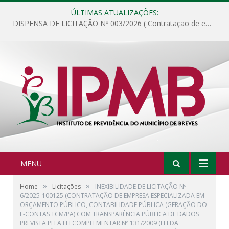
ÚLTIMAS ATUALIZAÇÕES:
DISPENSA DE LICITAÇÃO Nº 003/2026 ( Contratação de empresa para fornecimento de gêneros alimentícios não perecíveis, materiais de expediente, descartáveis, copa e cozinha, para análise e posterior publicação.)
MENU
»
»
Home
Licitações
INEXIBILIDADE DE LICITAÇÃO Nº
6/2025-100125 (CONTRATAÇÃO DE EMPRESA ESPECIALIZADA EM
ORÇAMENTO PÚBLICO, CONTABILIDADE PÚBLICA (GERAÇÃO DO
E-CONTAS TCM/PA) COM TRANSPARÊNCIA PÚBLICA DE DADOS
PREVISTA PELA LEI COMPLEMENTAR Nº 131/2009 (LEI DA