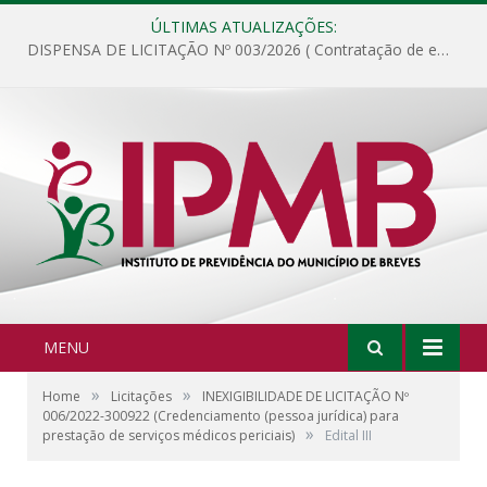
ÚLTIMAS ATUALIZAÇÕES:
DISPENSA DE LICITAÇÃO Nº 003/2026 ( Contratação de empresa para fornecimento de gêneros alimentícios não perecíveis, materiais de expediente, descartáveis, copa e cozinha, para análise e posterior publicação.)
MENU
»
»
Home
Licitações
INEXIGIBILIDADE DE LICITAÇÃO Nº
006/2022-300922 (Credenciamento (pessoa jurídica) para
»
prestação de serviços médicos periciais)
Edital III