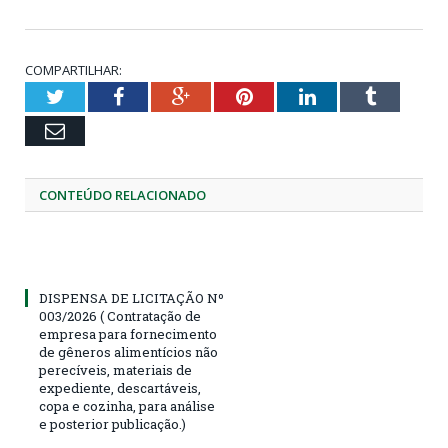
COMPARTILHAR:
Twitter
Facebook
Google+
Pinterest
LinkedIn
Tumblr
Email
CONTEÚDO RELACIONADO
DISPENSA DE LICITAÇÃO Nº
003/2026 ( Contratação de
empresa para fornecimento
de gêneros alimentícios não
perecíveis, materiais de
expediente, descartáveis,
copa e cozinha, para análise
e posterior publicação.)