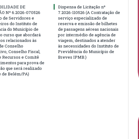
BILIDADE DE
Dispensa de Licitação nº
ÃO Nº 6.2026-070526
7.2026-110526 (A Contratação de
ão de Servidores e
serviço especializado de
ros do Instituto de
reserva e emissão de bilhetes
cia do Município de
de passagens aéreas nacionais
o curso que abordará
por intermédio de agência de
tos relacionados às
viagem, destinados a atender
de Conselho
às necessidades do Instituto de
ivo, Conselho Fiscal,
Previdência do Município de
e Recursos e Comitê
Breves IPMB.)
timentos para prova de
ção que será realizado
e de Belém/PA)