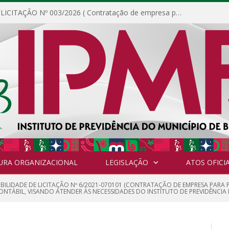
DISPENSA DE LICITAÇÃO Nº 003/2026 ( Contratação de empresa para fornecimento de gêneros alimentícios não perecíveis, materiais de expediente, descartáveis, copa e cozinha, para análise e posterior publicação.)
URA ORGANIZACIONAL
LEGISLAÇÃO
ATOS OFICIA
GIBILIDADE DE LICITAÇÃO Nº 6/2021-070101 (CONTRATAÇÃO DE EMPRESA PARA
ONTÁBIL, VISANDO ATENDER ÀS NECESSIDADES DO INSTITUTO DE PREVIDÊNCIA D