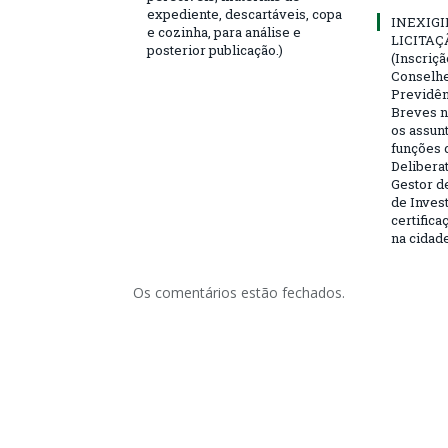
expediente, descartáveis, copa
INEXIGI
e cozinha, para análise e
LICITAÇ
posterior publicação.)
(Inscriç
Conselhei
Previdên
Breves n
os assun
funções 
Deliberat
Gestor d
de Inves
certifica
na cidad
Os comentários estão fechados.