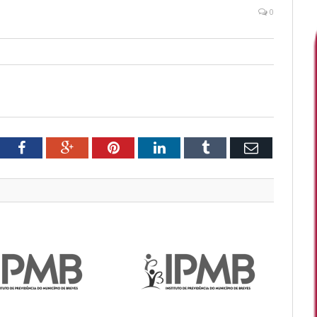
0
tter
Facebook
Google+
Pinterest
LinkedIn
Tumblr
Email