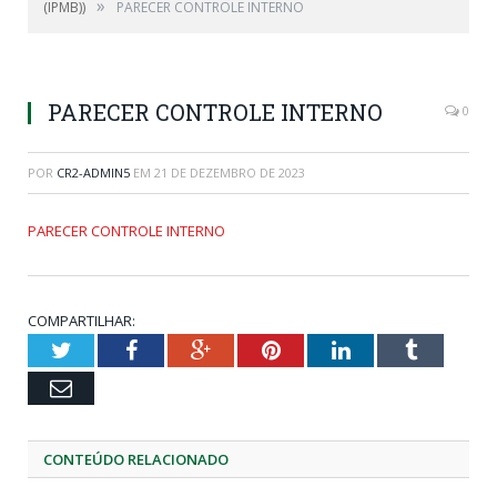
»
(IPMB))
PARECER CONTROLE INTERNO
PARECER CONTROLE INTERNO
0
POR
CR2-ADMIN5
EM
21 DE DEZEMBRO DE 2023
PARECER CONTROLE INTERNO
COMPARTILHAR:
Twitter
Facebook
Google+
Pinterest
LinkedIn
Tumblr
Email
CONTEÚDO RELACIONADO