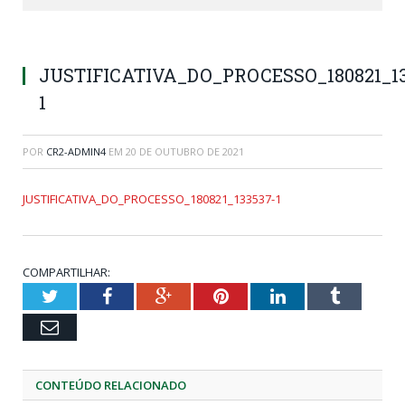
JUSTIFICATIVA_DO_PROCESSO_180821_13
1
POR
CR2-ADMIN4
EM
20 DE OUTUBRO DE 2021
JUSTIFICATIVA_DO_PROCESSO_180821_133537-1
COMPARTILHAR:
Twitter
Facebook
Google+
Pinterest
LinkedIn
Tumblr
Email
CONTEÚDO RELACIONADO