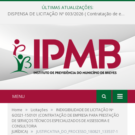
ÚLTIMAS ATUALIZAÇÕES:
DISPENSA DE LICITAÇÃO Nº 003/2026 ( Contratação de empresa para fornecimento de gêneros alimentícios não perecíveis, materiais de expediente, descartáveis, copa e cozinha, para análise e posterior publicação.)
MENU
»
»
Home
Licitações
INEXIGIBILIDADE DE LICITAÇÃO Nº
6/2021-150101 (CONTRATAÇÃO DE EMPRESA PARA PRESTAÇÃO
DE SERVIÇOS TÉCNICOS ESPECIALIZADOS DE ASSESSORIA E
CONSULTORIA
»
JURÍDICA)
JUSTIFICATIVA_DO_PROCESSO_180821_133537-1