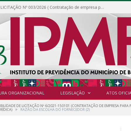
DISPENSA DE LICITAÇÃO Nº 003/2026 ( Contratação de empresa para fornecimento de gêneros alimentícios não perecíveis, materiais de expediente, descartáveis, copa e cozinha, para análise e posterior publicação.)
URA ORGANIZACIONAL
LEGISLAÇÃO
ATOS OFICIA
GIBILIDADE DE LICITAÇÃO Nº 6/2021-150101 (CONTRATAÇÃO DE EMPRESA PARA
»
RÍDICA)
RAZÃO DA ESCOLHA DO FORNECEDOR (2)