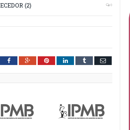
ECEDOR (2)
0
tter
Facebook
Google+
Pinterest
LinkedIn
Tumblr
Email