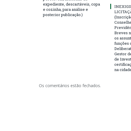
expediente, descartáveis, copa
INEXIGI
e cozinha, para análise e
LICITAÇ
posterior publicação.)
(Inscriç
Conselhei
Previdên
Breves n
os assun
funções 
Deliberat
Gestor d
de Inves
certifica
na cidad
Os comentários estão fechados.