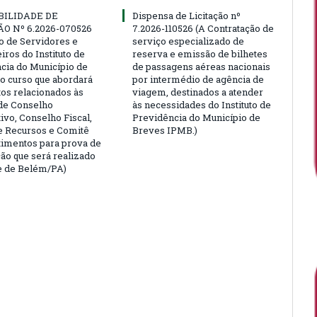
BILIDADE DE
Dispensa de Licitação nº
ÃO Nº 6.2026-070526
7.2026-110526 (A Contratação de
ão de Servidores e
serviço especializado de
ros do Instituto de
reserva e emissão de bilhetes
cia do Município de
de passagens aéreas nacionais
o curso que abordará
por intermédio de agência de
tos relacionados às
viagem, destinados a atender
de Conselho
às necessidades do Instituto de
ivo, Conselho Fiscal,
Previdência do Município de
e Recursos e Comitê
Breves IPMB.)
timentos para prova de
ção que será realizado
e de Belém/PA)