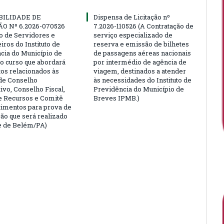
BILIDADE DE
Dispensa de Licitação nº
ÃO Nº 6.2026-070526
7.2026-110526 (A Contratação de
ão de Servidores e
serviço especializado de
ros do Instituto de
reserva e emissão de bilhetes
cia do Município de
de passagens aéreas nacionais
o curso que abordará
por intermédio de agência de
tos relacionados às
viagem, destinados a atender
de Conselho
às necessidades do Instituto de
ivo, Conselho Fiscal,
Previdência do Município de
e Recursos e Comitê
Breves IPMB.)
timentos para prova de
ção que será realizado
e de Belém/PA)