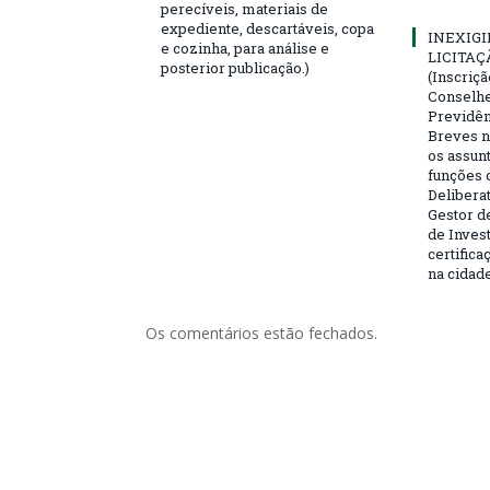
perecíveis, materiais de
expediente, descartáveis, copa
INEXIGI
e cozinha, para análise e
LICITAÇ
posterior publicação.)
(Inscriç
Conselhei
Previdên
Breves n
os assun
funções 
Deliberat
Gestor d
de Inves
certifica
na cidad
Os comentários estão fechados.