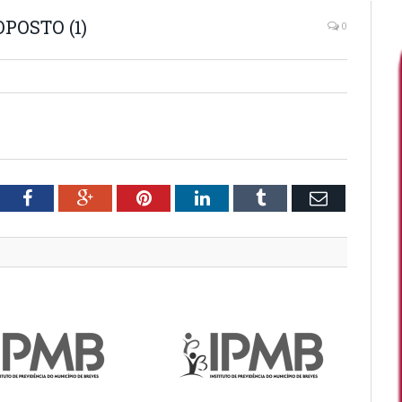
POSTO (1)
0
tter
Facebook
Google+
Pinterest
LinkedIn
Tumblr
Email