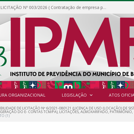
DISPENSA DE LICITAÇÃO Nº 003/2026 ( Contratação de empresa para fornecimento de gêneros alimentícios não perecíveis, materiais de expediente, descartáveis, copa e cozinha, para análise e posterior publicação.)
URA ORGANIZACIONAL
LEGISLAÇÃO
ATOS OFICIA
IBILIDADE DE LICITAÇÃO Nº 6/2021-080121 (LICENÇA DE USO (LOCAÇÃO) DE S
 (GERAÇÃO DO E- CONTAS TCM/PA), LICITAÇÕES, ALMOXARIFADO, PATRIMÔNIO
O (1)