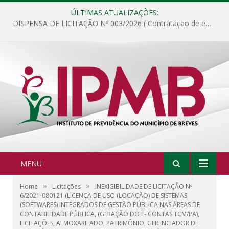
ÚLTIMAS ATUALIZAÇÕES:
DISPENSA DE LICITAÇÃO Nº 003/2026 ( Contratação de empresa para fornecimento de gêneros alimentícios não perecíveis, materiais de expediente, descartáveis, copa e cozinha, para análise e posterior publicação.)
MENU
»
»
Home
Licitações
INEXIGIBILIDADE DE LICITAÇÃO Nº
6/2021-080121 (LICENÇA DE USO (LOCAÇÃO) DE SISTEMAS
(SOFTWARES) INTEGRADOS DE GESTÃO PÚBLICA NAS ÁREAS DE
CONTABILIDADE PÚBLICA, (GERAÇÃO DO E- CONTAS TCM/PA),
LICITAÇÕES, ALMOXARIFADO, PATRIMÔNIO, GERENCIADOR DE