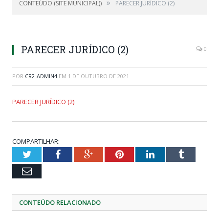
»
CONTEÚDO (SITE MUNICIPAL))
PARECER JURÍDICO (2)
PARECER JURÍDICO (2)
0
POR
CR2-ADMIN4
EM
1 DE OUTUBRO DE 2021
PARECER JURÍDICO (2)
COMPARTILHAR:
Twitter
Facebook
Google+
Pinterest
LinkedIn
Tumblr
Email
CONTEÚDO RELACIONADO