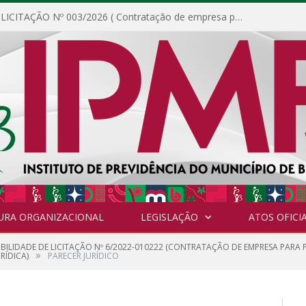
DISPENSA DE LICITAÇÃO Nº 003/2026 ( Contratação de empresa para fornecimento de gêneros alimentícios não perecíveis, materiais de expediente, descartáveis, copa e cozinha, para análise e posterior publicação.)
URA ORGANIZACIONAL
LEGISLAÇÃO
ATOS OFICIA
GIBILIDADE DE LICITAÇÃO Nº 6/2022-010222 (CONTRATAÇÃO DE EMPRESA PARA
»
RÍDICA)
PARECER JURÍDICO