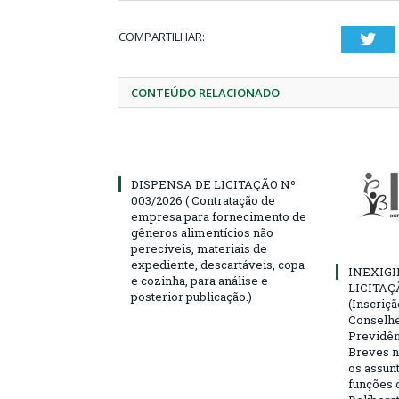
COMPARTILHAR:
Twi
CONTEÚDO RELACIONADO
DISPENSA DE LICITAÇÃO Nº
003/2026 ( Contratação de
empresa para fornecimento de
gêneros alimentícios não
perecíveis, materiais de
expediente, descartáveis, copa
INEXIGI
e cozinha, para análise e
LICITAÇ
posterior publicação.)
(Inscriç
Conselhei
Previdên
Breves n
os assun
funções 