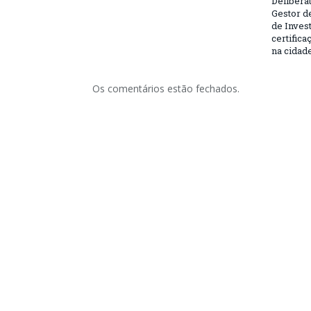
Deliberat
Gestor d
de Inves
certifica
na cidad
Os comentários estão fechados.