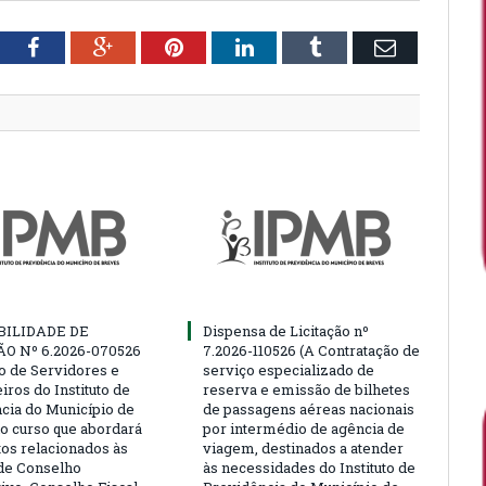
tter
Facebook
Google+
Pinterest
LinkedIn
Tumblr
Email
BILIDADE DE
Dispensa de Licitação nº
ÃO Nº 6.2026-070526
7.2026-110526 (A Contratação de
ão de Servidores e
serviço especializado de
ros do Instituto de
reserva e emissão de bilhetes
cia do Município de
de passagens aéreas nacionais
o curso que abordará
por intermédio de agência de
tos relacionados às
viagem, destinados a atender
de Conselho
às necessidades do Instituto de