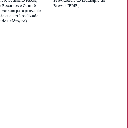
ivo, Conselho Fiscal,
Previdência do Município de
e Recursos e Comitê
Breves IPMB.)
timentos para prova de
ção que será realizado
e de Belém/PA)