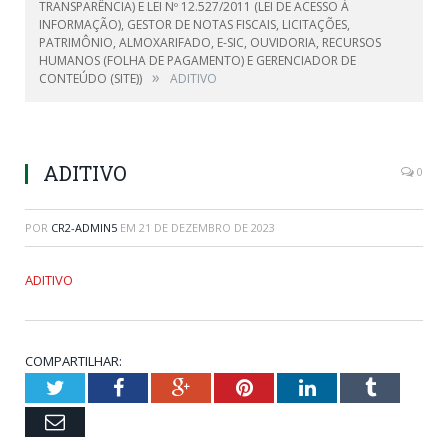
TRANSPARÊNCIA) E LEI Nº 12.527/2011 (LEI DE ACESSO À
INFORMAÇÃO), GESTOR DE NOTAS FISCAIS, LICITAÇÕES,
PATRIMÔNIO, ALMOXARIFADO, E-SIC, OUVIDORIA, RECURSOS
HUMANOS (FOLHA DE PAGAMENTO) E GERENCIADOR DE
»
CONTEÚDO (SITE))
ADITIVO
ADITIVO
0
POR
CR2-ADMIN5
EM
21 DE DEZEMBRO DE 2023
ADITIVO
COMPARTILHAR:
Twitter
Facebook
Google+
Pinterest
LinkedIn
Tumblr
Email