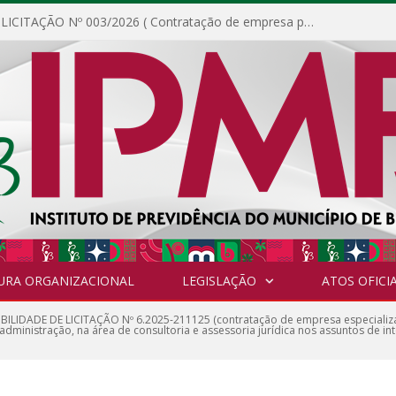
DISPENSA DE LICITAÇÃO Nº 003/2026 ( Contratação de empresa para fornecimento de gêneros alimentícios não perecíveis, materiais de expediente, descartáveis, copa e cozinha, para análise e posterior publicação.)
URA ORGANIZACIONAL
LEGISLAÇÃO
ATOS OFICIA
IBILIDADE DE LICITAÇÃO Nº 6.2025-211125 (contratação de empresa especializa
administração, na área de consultoria e assessoria jurídica nos assuntos de i