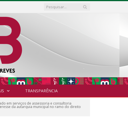
IS
TRANSPARÊNCIA
do em serviços de assessoria e consultoria
nteresse da autarquia municipal no ramo do direito