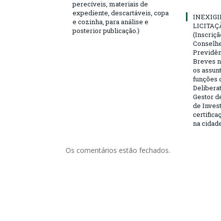
perecíveis, materiais de
expediente, descartáveis, copa
INEXIGI
e cozinha, para análise e
LICITAÇ
posterior publicação.)
(Inscriç
Conselhei
Previdên
Breves n
os assun
funções 
Deliberat
Gestor d
de Inves
certifica
na cidad
Os comentários estão fechados.