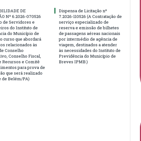
BILIDADE DE
Dispensa de Licitação nº
ÃO Nº 6.2026-070526
7.2026-110526 (A Contratação de
ão de Servidores e
serviço especializado de
ros do Instituto de
reserva e emissão de bilhetes
cia do Município de
de passagens aéreas nacionais
o curso que abordará
por intermédio de agência de
tos relacionados às
viagem, destinados a atender
de Conselho
às necessidades do Instituto de
ivo, Conselho Fiscal,
Previdência do Município de
e Recursos e Comitê
Breves IPMB.)
timentos para prova de
ção que será realizado
e de Belém/PA)