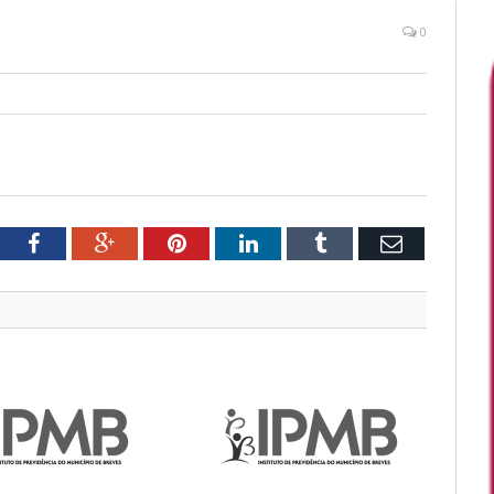
0
tter
Facebook
Google+
Pinterest
LinkedIn
Tumblr
Email