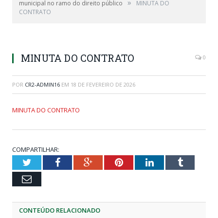
»
municipal no ramo do direito público
MINUTA DO
CONTRATO
MINUTA DO CONTRATO
0
POR
CR2-ADMIN16
EM
18 DE FEVEREIRO DE 2026
MINUTA DO CONTRATO
COMPARTILHAR:
Twitter
Facebook
Google+
Pinterest
LinkedIn
Tumblr
Email
CONTEÚDO RELACIONADO