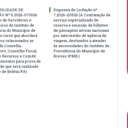
BILIDADE DE
Dispensa de Licitação nº
ÃO Nº 6.2026-070526
7.2026-110526 (A Contratação de
ão de Servidores e
serviço especializado de
ros do Instituto de
reserva e emissão de bilhetes
cia do Município de
de passagens aéreas nacionais
o curso que abordará
por intermédio de agência de
tos relacionados às
viagem, destinados a atender
de Conselho
às necessidades do Instituto de
ivo, Conselho Fiscal,
Previdência do Município de
e Recursos e Comitê
Breves IPMB.)
timentos para prova de
ção que será realizado
e de Belém/PA)