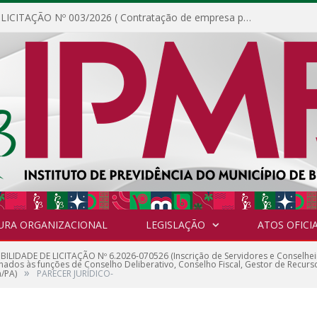
DISPENSA DE LICITAÇÃO Nº 003/2026 ( Contratação de empresa para fornecimento de gêneros alimentícios não perecíveis, materiais de expediente, descartáveis, copa e cozinha, para análise e posterior publicação.)
URA ORGANIZACIONAL
LEGISLAÇÃO
ATOS OFICIA
IBILIDADE DE LICITAÇÃO Nº 6.2026-070526 (Inscrição de Servidores e Conselheir
nados às funções de Conselho Deliberativo, Conselho Fiscal, Gestor de Recurs
»
m/PA)
PARECER JURÍDICO-