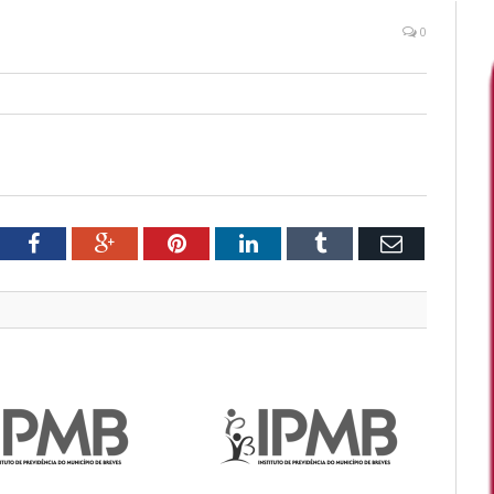
0
tter
Facebook
Google+
Pinterest
LinkedIn
Tumblr
Email