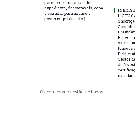
perecíveis, materiais de
expediente, descartáveis, copa
INEXIGI
e cozinha, para análise e
LICITAÇ
posterior publicação.)
(Inscriç
Conselhei
Previdên
Breves n
os assun
funções 
Deliberat
Gestor d
de Inves
certifica
na cidad
Os comentários estão fechados.