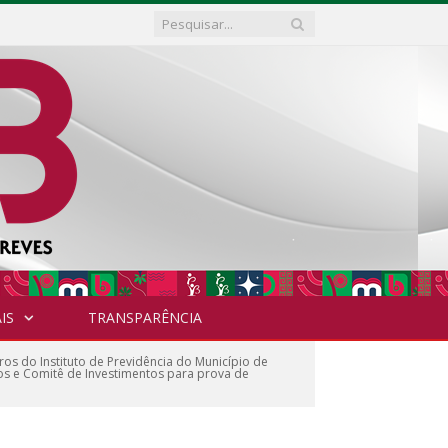
IS
TRANSPARÊNCIA
os do Instituto de Previdência do Município de
os e Comitê de Investimentos para prova de