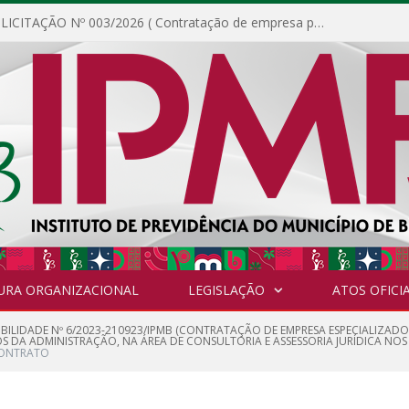
DISPENSA DE LICITAÇÃO Nº 003/2026 ( Contratação de empresa para fornecimento de gêneros alimentícios não perecíveis, materiais de expediente, descartáveis, copa e cozinha, para análise e posterior publicação.)
URA ORGANIZACIONAL
LEGISLAÇÃO
ATOS OFICIA
IBILIDADE Nº 6/2023-210923/IPMB (CONTRATAÇÃO DE EMPRESA ESPECIALIZADO
OS DA ADMINISTRAÇÃO, NA ÁREA DE CONSULTORIA E ASSESSORIA JURÍDICA NO
ONTRATO