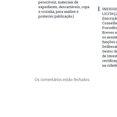
perecíveis, materiais de
expediente, descartáveis, copa
INEXIGI
e cozinha, para análise e
LICITAÇ
posterior publicação.)
(Inscriç
Conselhei
Previdên
Breves n
os assun
funções 
Deliberat
Gestor d
de Inves
certifica
na cidad
Os comentários estão fechados.