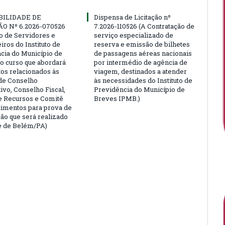
BILIDADE DE
Dispensa de Licitação nº
ÃO Nº 6.2026-070526
7.2026-110526 (A Contratação de
ão de Servidores e
serviço especializado de
ros do Instituto de
reserva e emissão de bilhetes
cia do Município de
de passagens aéreas nacionais
o curso que abordará
por intermédio de agência de
tos relacionados às
viagem, destinados a atender
de Conselho
às necessidades do Instituto de
ivo, Conselho Fiscal,
Previdência do Município de
e Recursos e Comitê
Breves IPMB.)
timentos para prova de
ção que será realizado
e de Belém/PA)