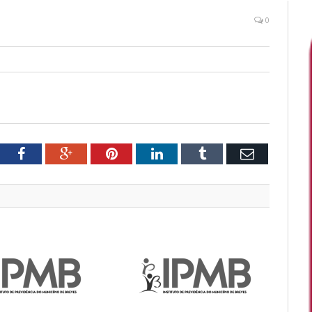
0
tter
Facebook
Google+
Pinterest
LinkedIn
Tumblr
Email