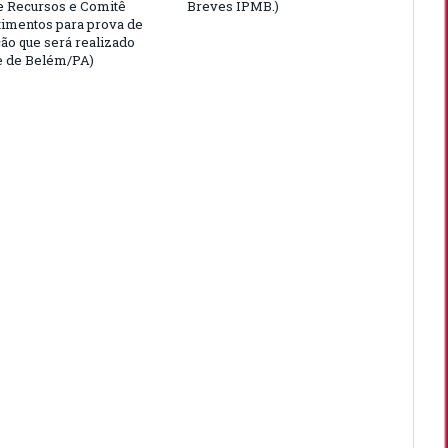
e Recursos e Comitê
Breves IPMB.)
timentos para prova de
ção que será realizado
e de Belém/PA)