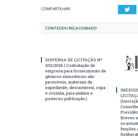
COMPARTILHAR:
Twi
CONTEÚDO RELACIONADO
DISPENSA DE LICITAÇÃO Nº
003/2026 ( Contratação de
empresa para fornecimento de
gêneros alimentícios não
perecíveis, materiais de
expediente, descartáveis, copa
INEXIGI
e cozinha, para análise e
LICITAÇ
posterior publicação.)
(Inscriç
Conselhei
Previdên
Breves n
os assun
funções 
Deliberat