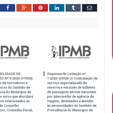
tter
Facebook
Google+
Pinterest
LinkedIn
Tumblr
Email
BILIDADE DE
Dispensa de Licitação nº
ÃO Nº 6.2026-070526
7.2026-110526 (A Contratação de
ão de Servidores e
serviço especializado de
ros do Instituto de
reserva e emissão de bilhetes
cia do Município de
de passagens aéreas nacionais
o curso que abordará
por intermédio de agência de
tos relacionados às
viagem, destinados a atender
de Conselho
às necessidades do Instituto de
ivo, Conselho Fiscal,
Previdência do Município de