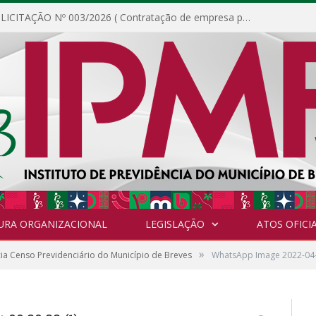
DISPENSA DE LICITAÇÃO Nº 003/2026 ( Contratação de empresa para fornecimento de gêneros alimentícios não perecíveis, materiais de expediente, descartáveis, copa e cozinha, para análise e posterior publicação.)
URA ORGANIZACIONAL
LEGISLAÇÃO
ATOS OFICIA
»
cia Censo Previdenciário do Município de Breves
WhatsApp Image 2022-04-1