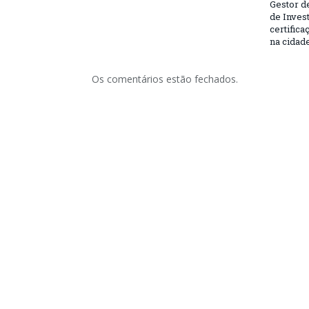
Gestor d
de Inves
certifica
na cidad
Os comentários estão fechados.