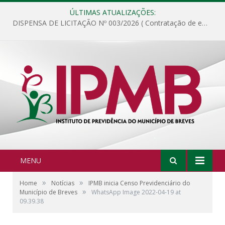
ÚLTIMAS ATUALIZAÇÕES:
DISPENSA DE LICITAÇÃO Nº 003/2026 ( Contratação de empresa para fornecimento de gêneros alimentícios não perecíveis, materiais de expediente, descartáveis, copa e cozinha, para análise e posterior publicação.)
MENU
»
»
Home
Notícias
IPMB inicia Censo Previdenciário do
»
Município de Breves
WhatsApp Image 2022-04-19 at
09.39.38