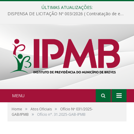
ÚLTIMAS ATUALIZAÇÕES:
DISPENSA DE LICITAÇÃO Nº 003/2026 ( Contratação de empresa para fornecimento de gêneros alimentícios não perecíveis, materiais de expediente, descartáveis, copa e cozinha, para análise e posterior publicação.)
MENU
»
»
Home
Atos Oficiais
Ofício Nº 031/2025-
»
GAB/IPMB
Ofício n°. 31.2025-GAB-IPMB