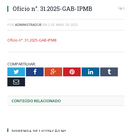
Ofício n°. 31.2025-GAB-IPMB
0
POR
ADMINISTRADOR
EM
2 DE ABRIL DE 2025
Ofício n°. 31.2025-GAB-IPMB
COMPARTILHAR:
Twitter
Facebook
Google+
Pinterest
LinkedIn
Tumblr
Email
CONTEÚDO RELACIONADO
DISPENSA DE LICITAÇÃO Nº