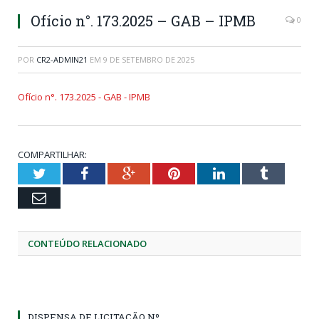
Ofício n°. 173.2025 – GAB – IPMB
0
POR
CR2-ADMIN21
EM
9 DE SETEMBRO DE 2025
Ofício n°. 173.2025 - GAB - IPMB
COMPARTILHAR:
Twitter
Facebook
Google+
Pinterest
LinkedIn
Tumblr
Email
CONTEÚDO RELACIONADO
DISPENSA DE LICITAÇÃO Nº