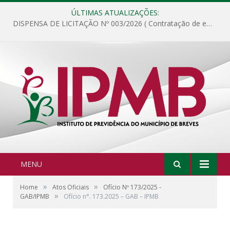
ÚLTIMAS ATUALIZAÇÕES:
DISPENSA DE LICITAÇÃO Nº 003/2026 ( Contratação de empresa para fornecimento de gêneros alimentícios não perecíveis, materiais de expediente, descartáveis, copa e cozinha, para análise e posterior publicação.)
MENU
»
»
Home
Atos Oficiais
Ofício Nº 173/2025 -
»
GAB/IPMB
Ofício n°. 173.2025 – GAB – IPMB