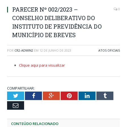
PARECER Nº 002/2023 –
0
CONSELHO DELIBERATIVO DO
INSTITUTO DE PREVIDÊNCIA DO
MUNICÍPIO DE BREVES
POR
CR2-ADMIN2
EM
12 DE JUNHO DE 2023
ATOS OFICIAIS
Clique aqui para visualizar
COMPARTILHAR:
Twitter
Facebook
Google+
Pinterest
LinkedIn
Tumblr
Email
CONTEÚDO RELACIONADO