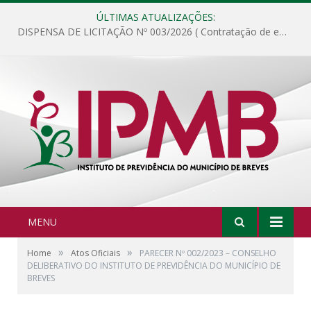
ÚLTIMAS ATUALIZAÇÕES:
DISPENSA DE LICITAÇÃO Nº 003/2026 ( Contratação de empresa para fornecimento de gêneros alimentícios não perecíveis, materiais de expediente, descartáveis, copa e cozinha, para análise e posterior publicação.)
MENU
»
»
Home
Atos Oficiais
PARECER Nº 002/2023 – CONSELHO
DELIBERATIVO DO INSTITUTO DE PREVIDÊNCIA DO MUNICÍPIO DE
BREVES