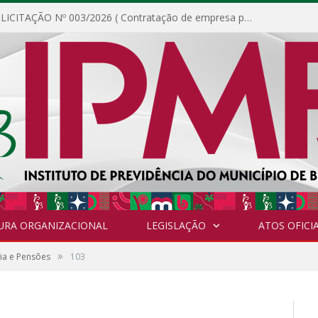
DISPENSA DE LICITAÇÃO Nº 003/2026 ( Contratação de empresa para fornecimento de gêneros alimentícios não perecíveis, materiais de expediente, descartáveis, copa e cozinha, para análise e posterior publicação.)
URA ORGANIZACIONAL
LEGISLAÇÃO
ATOS OFICIA
»
ia e Pensões
103