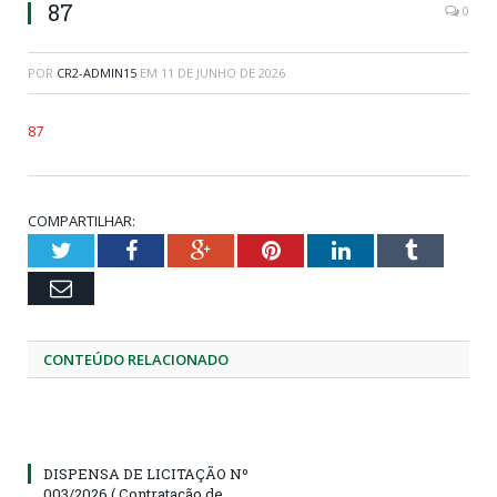
87
0
POR
CR2-ADMIN15
EM
11 DE JUNHO DE 2026
87
COMPARTILHAR:
Twitter
Facebook
Google+
Pinterest
LinkedIn
Tumblr
Email
CONTEÚDO RELACIONADO
DISPENSA DE LICITAÇÃO Nº
003/2026 ( Contratação de