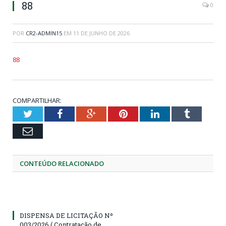
88
0
POR
CR2-ADMIN15
EM
11 DE JUNHO DE 2026
88
COMPARTILHAR:
Twitter
Facebook
Google+
Pinterest
LinkedIn
Tumblr
Email
CONTEÚDO RELACIONADO
DISPENSA DE LICITAÇÃO Nº
003/2026 ( Contratação de