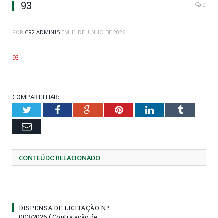
93
0
POR
CR2-ADMIN15
EM
11 DE JUNHO DE 2026
93
COMPARTILHAR:
Twitter
Facebook
Google+
Pinterest
LinkedIn
Tumblr
Email
CONTEÚDO RELACIONADO
DISPENSA DE LICITAÇÃO Nº
003/2026 ( Contratação de