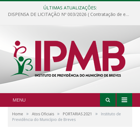
ÚLTIMAS ATUALIZAÇÕES:
DISPENSA DE LICITAÇÃO Nº 003/2026 ( Contratação de empresa para fornecimento de gêneros alimentícios não perecíveis, materiais de expediente, descartáveis, copa e cozinha, para análise e posterior publicação.)
MENU
»
»
»
Home
Atos Oficiais
PORTARIAS 2021
Instituto de
Previdência do Município de Breves