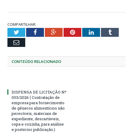
COMPARTILHAR:
Twitter
Facebook
Google+
Pinterest
LinkedIn
Tumblr
Email
CONTEÚDO RELACIONADO
DISPENSA DE LICITAÇÃO Nº
003/2026 ( Contratação de
empresa para fornecimento
de gêneros alimentícios não
perecíveis, materiais de
expediente, descartáveis,
copa e cozinha, para análise
e posterior publicação.)