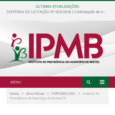
ÚLTIMAS ATUALIZAÇÕES:
DISPENSA DE LICITAÇÃO Nº 003/2026 ( Contratação de empresa para fornecimento de gêneros alimentícios não perecíveis, materiais de expediente, descartáveis, copa e cozinha, para análise e posterior publicação.)
MENU
»
»
»
Home
Atos Oficiais
PORTARIAS 2021
Instituto de
Previdência do Município de Breves10