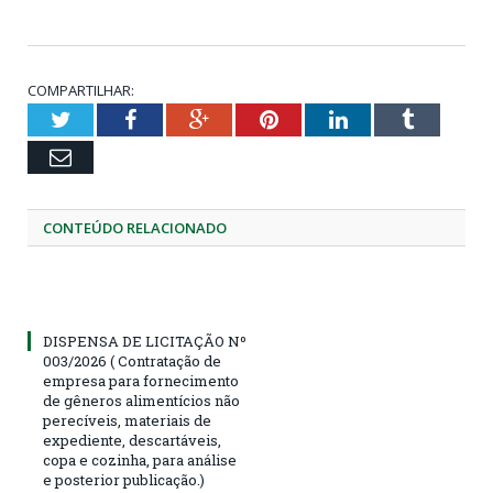
COMPARTILHAR:
Twitter
Facebook
Google+
Pinterest
LinkedIn
Tumblr
Email
CONTEÚDO RELACIONADO
DISPENSA DE LICITAÇÃO Nº
003/2026 ( Contratação de
empresa para fornecimento
de gêneros alimentícios não
perecíveis, materiais de
expediente, descartáveis,
copa e cozinha, para análise
e posterior publicação.)