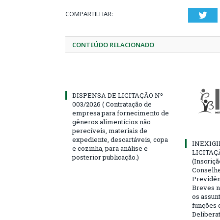
COMPARTILHAR:
Twi
CONTEÚDO RELACIONADO
DISPENSA DE LICITAÇÃO Nº
003/2026 ( Contratação de
empresa para fornecimento de
gêneros alimentícios não
perecíveis, materiais de
expediente, descartáveis, copa
INEXIGI
e cozinha, para análise e
LICITAÇ
posterior publicação.)
(Inscriç
Conselhei
Previdên
Breves n
os assun
funções 
Deliberat