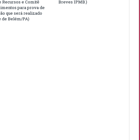
e Recursos e Comitê
Breves IPMB.)
timentos para prova de
ção que será realizado
e de Belém/PA)