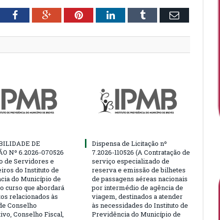
tter
Facebook
Google+
Pinterest
LinkedIn
Tumblr
Email
BILIDADE DE
Dispensa de Licitação nº
ÃO Nº 6.2026-070526
7.2026-110526 (A Contratação de
ão de Servidores e
serviço especializado de
ros do Instituto de
reserva e emissão de bilhetes
cia do Município de
de passagens aéreas nacionais
o curso que abordará
por intermédio de agência de
tos relacionados às
viagem, destinados a atender
de Conselho
às necessidades do Instituto de
ivo, Conselho Fiscal,
Previdência do Município de