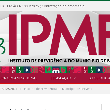
DISPENSA DE LICITAÇÃO Nº 003/2026 ( Contratação de empresa para fornecimento de gêneros alimentícios não perecíveis, materiais de expediente, descartáveis, copa e cozinha, para análise e posterior publicação.)
URA ORGANIZACIONAL
LEGISLAÇÃO
ATOS OFICIA
»
TARIAS 2021
Instituto de Previdência do Município de Breves4