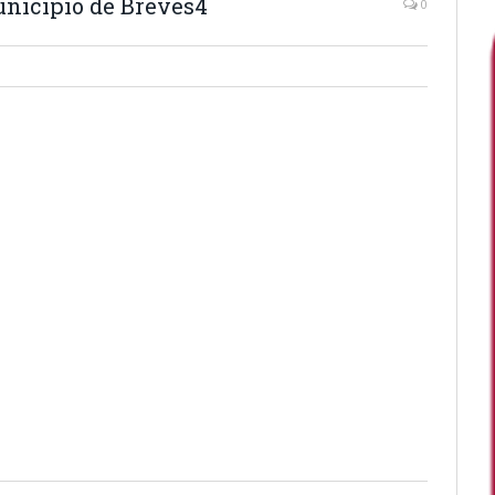
unicípio de Breves4
0