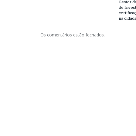
Gestor d
de Inves
certifica
na cidad
Os comentários estão fechados.