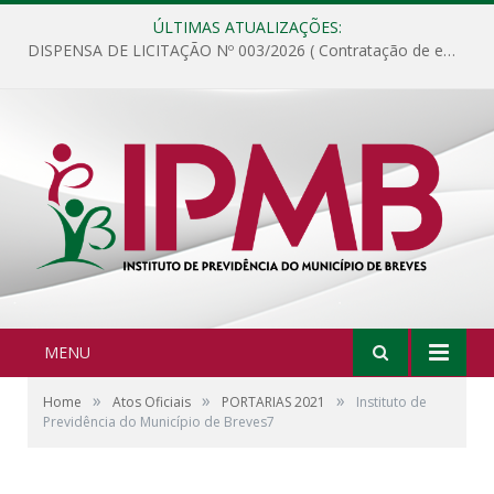
ÚLTIMAS ATUALIZAÇÕES:
DISPENSA DE LICITAÇÃO Nº 003/2026 ( Contratação de empresa para fornecimento de gêneros alimentícios não perecíveis, materiais de expediente, descartáveis, copa e cozinha, para análise e posterior publicação.)
MENU
»
»
»
Home
Atos Oficiais
PORTARIAS 2021
Instituto de
Previdência do Município de Breves7