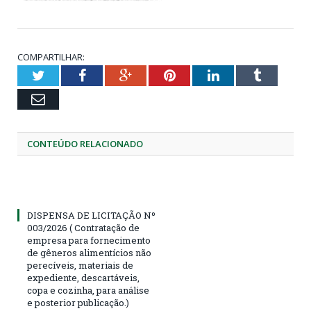
COMPARTILHAR:
Twitter
Facebook
Google+
Pinterest
LinkedIn
Tumblr
Email
CONTEÚDO RELACIONADO
DISPENSA DE LICITAÇÃO Nº
003/2026 ( Contratação de
empresa para fornecimento
de gêneros alimentícios não
perecíveis, materiais de
expediente, descartáveis,
copa e cozinha, para análise
e posterior publicação.)