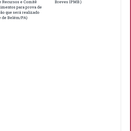
e Recursos e Comitê
Breves IPMB.)
timentos para prova de
ção que será realizado
e de Belém/PA)