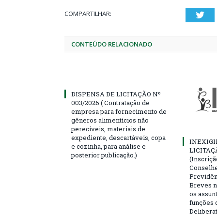
COMPARTILHAR:
Twi
CONTEÚDO RELACIONADO
DISPENSA DE LICITAÇÃO Nº
003/2026 ( Contratação de
empresa para fornecimento de
gêneros alimentícios não
perecíveis, materiais de
expediente, descartáveis, copa
INEXIGI
e cozinha, para análise e
LICITAÇ
posterior publicação.)
(Inscriç
Conselhei
Previdên
Breves n
os assun
funções 
Deliberat