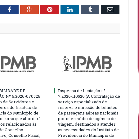
tter
Facebook
Google+
Pinterest
LinkedIn
Tumblr
Email
BILIDADE DE
Dispensa de Licitação nº
ÃO Nº 6.2026-070526
7.2026-110526 (A Contratação de
ão de Servidores e
serviço especializado de
ros do Instituto de
reserva e emissão de bilhetes
cia do Município de
de passagens aéreas nacionais
o curso que abordará
por intermédio de agência de
tos relacionados às
viagem, destinados a atender
de Conselho
às necessidades do Instituto de
ivo, Conselho Fiscal,
Previdência do Município de