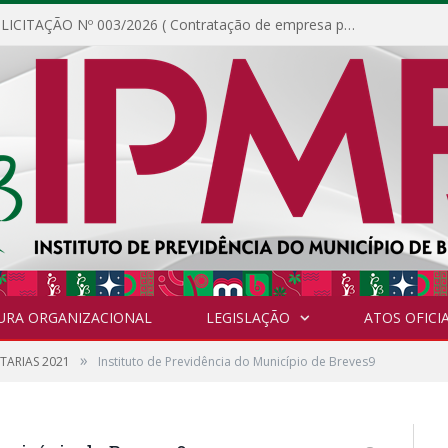
DISPENSA DE LICITAÇÃO Nº 003/2026 ( Contratação de empresa para fornecimento de gêneros alimentícios não perecíveis, materiais de expediente, descartáveis, copa e cozinha, para análise e posterior publicação.)
URA ORGANIZACIONAL
LEGISLAÇÃO
ATOS OFICIA
»
TARIAS 2021
Instituto de Previdência do Município de Breves9