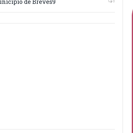
unicípio de Breves9
0