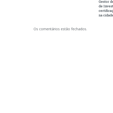
Gestor d
de Inves
certifica
na cidad
Os comentários estão fechados.