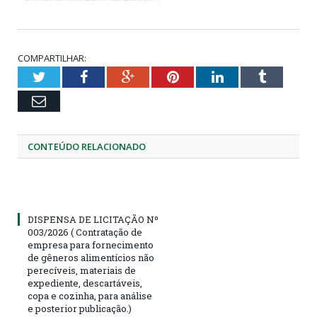
COMPARTILHAR:
Twitter
Facebook
Google+
Pinterest
LinkedIn
Tumblr
Email
CONTEÚDO RELACIONADO
DISPENSA DE LICITAÇÃO Nº
003/2026 ( Contratação de
empresa para fornecimento
de gêneros alimentícios não
perecíveis, materiais de
expediente, descartáveis,
copa e cozinha, para análise
e posterior publicação.)