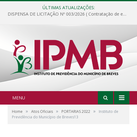
ÚLTIMAS ATUALIZAÇÕES:
DISPENSA DE LICITAÇÃO Nº 003/2026 ( Contratação de empresa para fornecimento de gêneros alimentícios não perecíveis, materiais de expediente, descartáveis, copa e cozinha, para análise e posterior publicação.)
MENU
»
»
»
Home
Atos Oficiais
PORTARIAS 2022
Instituto de
Previdência do Município de Breves13