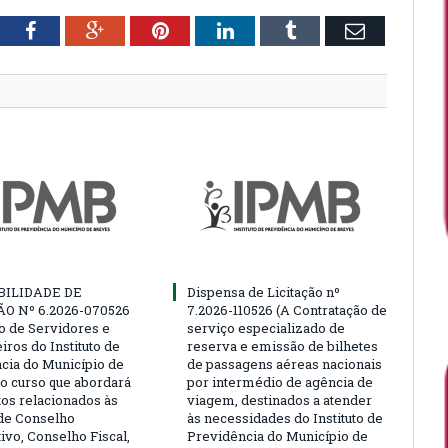
tter
Facebook
Google+
Pinterest
LinkedIn
Tumblr
Email
BILIDADE DE
Dispensa de Licitação nº
ÃO Nº 6.2026-070526
7.2026-110526 (A Contratação de
ão de Servidores e
serviço especializado de
ros do Instituto de
reserva e emissão de bilhetes
cia do Município de
de passagens aéreas nacionais
o curso que abordará
por intermédio de agência de
tos relacionados às
viagem, destinados a atender
de Conselho
às necessidades do Instituto de
ivo, Conselho Fiscal,
Previdência do Município de