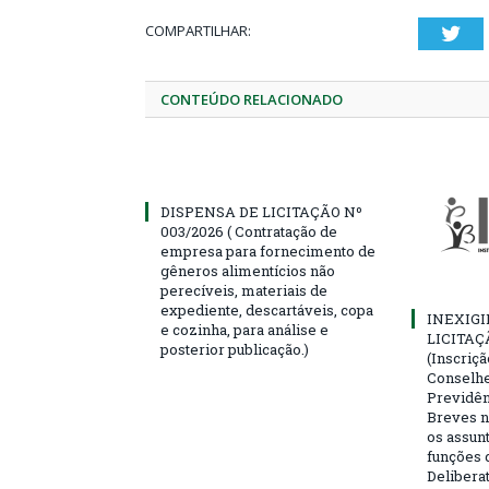
COMPARTILHAR:
Twi
CONTEÚDO RELACIONADO
DISPENSA DE LICITAÇÃO Nº
003/2026 ( Contratação de
empresa para fornecimento de
gêneros alimentícios não
perecíveis, materiais de
expediente, descartáveis, copa
INEXIGI
e cozinha, para análise e
LICITAÇ
posterior publicação.)
(Inscriç
Conselhei
Previdên
Breves n
os assun
funções 
Deliberat