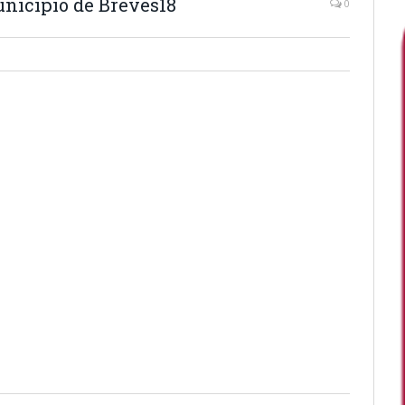
unicípio de Breves18
0