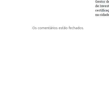
Gestor d
de Inves
certifica
na cidad
Os comentários estão fechados.