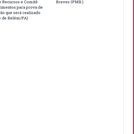
e Recursos e Comitê
Breves IPMB.)
timentos para prova de
ção que será realizado
e de Belém/PA)