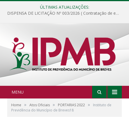
ÚLTIMAS ATUALIZAÇÕES:
DISPENSA DE LICITAÇÃO Nº 003/2026 ( Contratação de empresa para fornecimento de gêneros alimentícios não perecíveis, materiais de expediente, descartáveis, copa e cozinha, para análise e posterior publicação.)
MENU
»
»
»
Home
Atos Oficiais
PORTARIAS 2022
Instituto de
Previdência do Município de Breves18