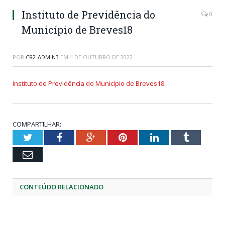
Instituto de Previdência do
0
Município de Breves18
POR
CR2-ADMIN3
EM
4 DE OUTUBRO DE 2022
Instituto de Previdência do Município de Breves18
COMPARTILHAR:
Twitter
Facebook
Google+
Pinterest
LinkedIn
Tumblr
Email
CONTEÚDO RELACIONADO