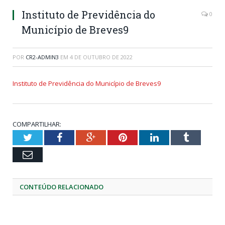
Instituto de Previdência do
0
Município de Breves9
POR
CR2-ADMIN3
EM
4 DE OUTUBRO DE 2022
Instituto de Previdência do Município de Breves9
COMPARTILHAR:
Twitter
Facebook
Google+
Pinterest
LinkedIn
Tumblr
Email
CONTEÚDO RELACIONADO