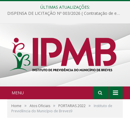
ÚLTIMAS ATUALIZAÇÕES:
DISPENSA DE LICITAÇÃO Nº 003/2026 ( Contratação de empresa para fornecimento de gêneros alimentícios não perecíveis, materiais de expediente, descartáveis, copa e cozinha, para análise e posterior publicação.)
MENU
»
»
»
Home
Atos Oficiais
PORTARIAS 2022
Instituto de
Previdência do Município de Breves9