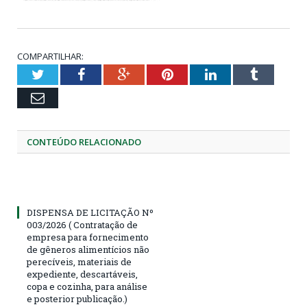
COMPARTILHAR:
Twitter
Facebook
Google+
Pinterest
LinkedIn
Tumblr
Email
CONTEÚDO RELACIONADO
DISPENSA DE LICITAÇÃO Nº
003/2026 ( Contratação de
empresa para fornecimento
de gêneros alimentícios não
perecíveis, materiais de
expediente, descartáveis,
copa e cozinha, para análise
e posterior publicação.)