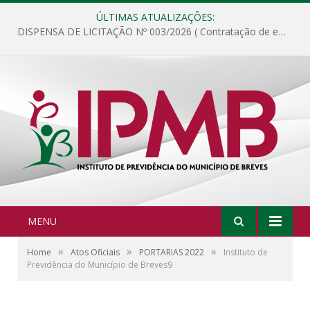
ÚLTIMAS ATUALIZAÇÕES:
DISPENSA DE LICITAÇÃO Nº 003/2026 ( Contratação de empresa para fornecimento de gêneros alimentícios não perecíveis, materiais de expediente, descartáveis, copa e cozinha, para análise e posterior publicação.)
MENU
»
»
»
Home
Atos Oficiais
PORTARIAS 2022
Instituto de
Previdência do Município de Breves9